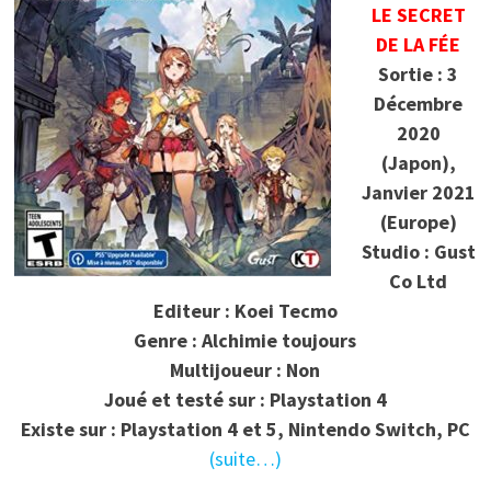
LE SECRET
DE LA FÉE
Sortie : 3
Décembre
2020
(Japon),
Janvier 2021
(Europe)
Studio : Gust
Co Ltd
Editeur : Koei Tecmo
Genre : Alchimie toujours
Multijoueur : Non
Joué et testé sur : Playstation 4
Existe sur : Playstation 4 et 5, Nintendo Switch, PC
(suite…)