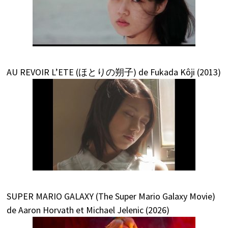
AU REVOIR L’ETE (ほとりの朔子) de Fukada Kôji (2013)
SUPER MARIO GALAXY (The Super Mario Galaxy Movie)
de Aaron Horvath et Michael Jelenic (2026)