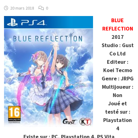
20 mars 2018
0
BLUE
REFLECTION
2017
Studio : Gust
Co Ltd
Editeur :
Koei Tecmo
Genre : JRPG
Multijoueur :
Non
Joué et
testé sur :
Playstation
4
Existe sur : PC, Playstation 4, PS Vita