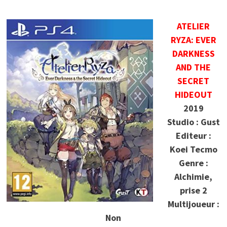
ATELIER
RYZA: EVER
DARKNESS
AND THE
SECRET
HIDEOUT
2019
Studio : Gust
Editeur :
Koei Tecmo
Genre :
Alchimie,
prise 2
Multijoueur :
Non