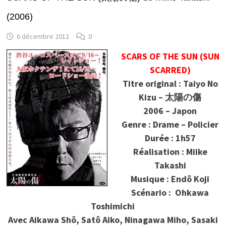
(2006)
6 décembre 2012
0
SCARS OF THE SUN (SUN
SCARRED)
Titre original : Taiyo No
Kizu – 太陽の傷
2006 – Japon
Genre : Drame – Policier
Durée : 1h57
Réalisation : Miike
Takashi
Musique : Endô Koji
Scénario : Ohkawa
Toshimichi
Avec Aikawa Shô, Satô Aiko, Ninagawa Miho, Sasaki