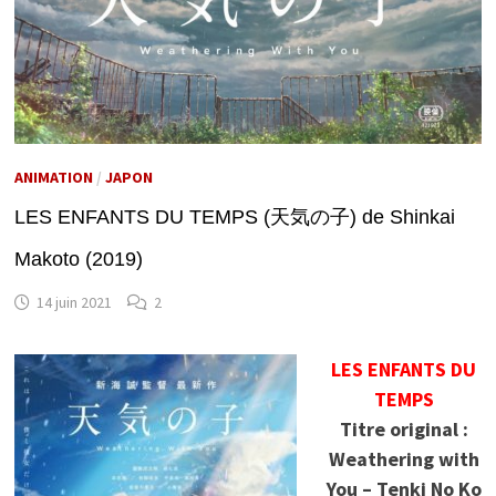
ANIMATION
/
JAPON
LES ENFANTS DU TEMPS (天気の子) de Shinkai
Makoto (2019)
14 juin 2021
2
LES ENFANTS DU
TEMPS
Titre original :
Weathering with
You – Tenki No Ko