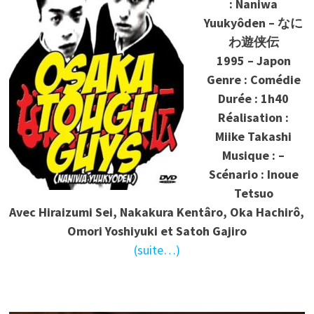
: Naniwa
Yuukyôden – なに
わ遊侠伝
1995 – Japon
Genre : Comédie
Durée : 1h40
Réalisation :
Miike Takashi
Musique : –
Scénario :
Inoue
Tetsuo
Avec
Hiraizumi Sei, Nakakura Kentâro, Oka Hachirô,
Omori Yoshiyuki et Satoh Gajiro
(suite…)