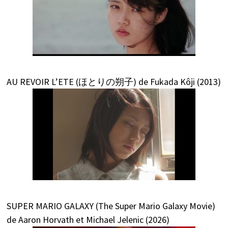
AU REVOIR L’ETE (ほとりの朔子) de Fukada Kôji (2013)
SUPER MARIO GALAXY (The Super Mario Galaxy Movie)
de Aaron Horvath et Michael Jelenic (2026)