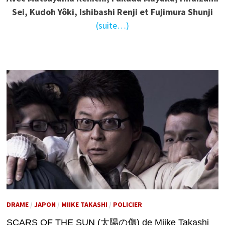
Sei, Kudoh Yôki, Ishibashi Renji et Fujimura Shunji
(suite…)
DRAME
/
JAPON
/
MIIKE TAKASHI
/
POLICIER
SCARS OF THE SUN (太陽の傷) de Miike Takashi