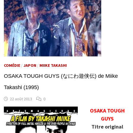
COMÉDIE
/
JAPON
/
MIIKE TAKASHI
OSAKA TOUGH GUYS (なにわ遊侠伝) de Miike
Takashi (1995)
22 août 2013
0
OSAKA TOUGH
GUYS
Titre original