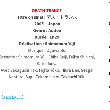
DEATH TRANCE
Titre original : デス・トランス
2005 – Japon
Genre : Action
Durée : 1h29
Réalisation : Shimomura
Yûji
Musique : Ogawa Rui
Scénario : Shimomura Yûji, Chiba Seiji, Fujita Shinichi,
Kato Junya
Avec Sakaguchi Tak, Fujita Yôko, Hiura Ben, Seagal
Kentaro, Suga Takamasa et Takeuchi Yûki
(suite…)