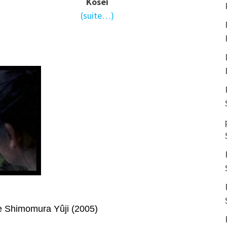
Kôsei
(suite…)
imomura Yûji (2005)