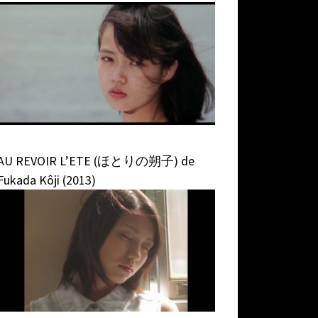
AU REVOIR L’ETE (ほとりの朔子) de
Fukada Kôji (2013)