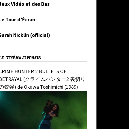
Jeux Vidéo et des Bas
Le Tour d’Écran
Sarah Nicklin (official)
LE CINÉMA JAPONAIS
CRIME HUNTER 2 BULLETS OF
BETRAYAL (クライムハンター2 裏切り
の銃弾) de Okawa Toshimichi (1989)