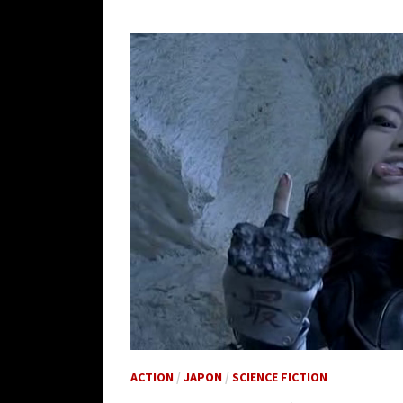
ACTION
/
JAPON
/
SCIENCE FICTION