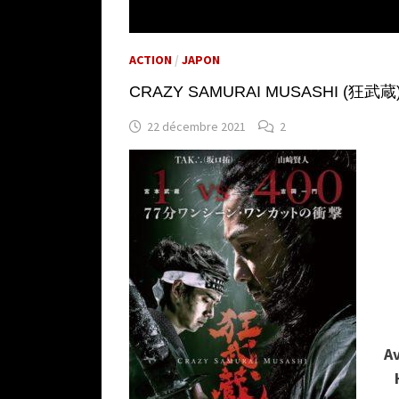
ACTION
/
JAPON
CRAZY SAMURAI MUSASHI (狂武蔵) de
22 décembre 2021
2
A