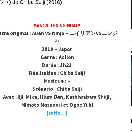
de Chiba Seiji (2010)
AVN: ALIEN VS NINJA
itre original : Alien VS Ninja – エイリアンVSニンジ
ャ
2010 – Japon
Genre : Action
Durée : 1h23
Réalisation : Chiba Seiji
Musique : –
Scénario : Chiba Seiji
Avec Hijii Mika, Hiura Ben, Kashiwabara Shûji,
Mimoto Masanori et Ogoe Yûki
(suite…)