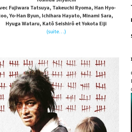
vec
Fujiwara Tatsuya, Takeuchi Ryoma, Han Hyo-
joo, Yo-Han Byun, Ichihara Hayato, Minami Sara,
Hyuga Wataru, Katô Seishirô et Yokota Eiji
(suite…)