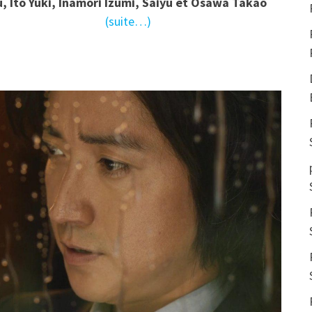
û, Ito Yuki, Inamori Izumi, Saiyu et Osawa Takao
(suite…)