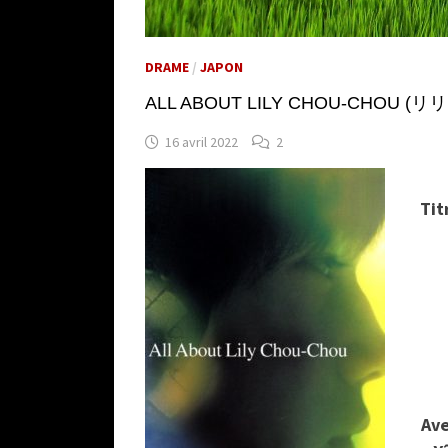
DRAME
/
JAPON
ALL ABOUT LILY CHOU-CHOU (リ
16 avril 2022
2
Tit
Av