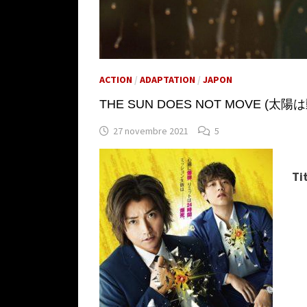
ACTION
/
ADAPTATION
/
JAPON
THE SUN DOES NOT MOVE (太陽は動かな
27 novembre 2021
5
Ti