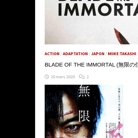
ACTION
/
ADAPTATION
/
JAPON
/
MIIKE TAKASHI
BLADE OF THE IMMORTAL (無限の住人) 
20 mars 2020
2