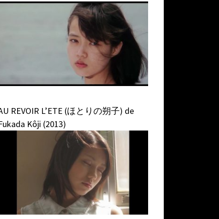
AU REVOIR L’ETE (ほとりの朔子) de
Fukada Kôji (2013)