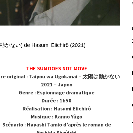
い) de Hasumi Eiichirô (2021)
THE SUN DOES NOT MOVE
tre original : Taiyou wa Ugokanai – 太陽は動かない
2021 – Japon
Genre : Espionnage dramatique
Durée : 1h50
Réalisation : Hasumi Eiichirô
Musique : Kanno Yûgo
Scénario : Hayashi Tamio d’après le roman de
Yoshida Shyûichi