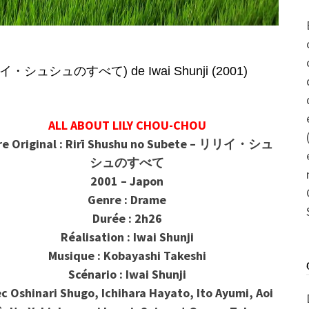
リイ・シュシュのすべて) de Iwai Shunji (2001)
ALL ABOUT LILY CHOU-CHOU
re Original : Rirī Shushu no Subete – リリイ・シュ
シュのすべて
2001 – Japon
Genre : Drame
Durée : 2h26
Réalisation : Iwai Shunji
Musique : Kobayashi Takeshi
Scénario : Iwai Shunji
ec
Oshinari Shugo, Ichihara Hayato, Ito Ayumi, Aoi