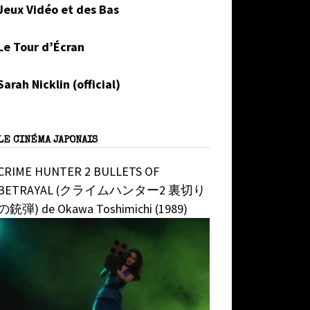
Jeux Vidéo et des Bas
Le Tour d’Écran
Sarah Nicklin (official)
LE CINÉMA JAPONAIS
CRIME HUNTER 2 BULLETS OF
BETRAYAL (クライムハンター2 裏切り
の銃弾) de Okawa Toshimichi (1989)