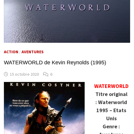
ACTION
/
AVENTURES
WATERWORLD de Kevin Reynolds (1995)
15 octobre 2020
6
WATERWORLD
Titre original
: Waterworld
1995 – Etats
Unis
Genre :