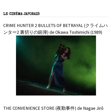
LE CINÉMA JAPONAIS
CRIME HUNTER 2 BULLETS OF BETRAYAL (クライムハ
ンター2 裏切りの銃弾) de Okawa Toshimichi (1989)
THE CONVENIENCE STORE (夜勤事件) de Nagae Jirô