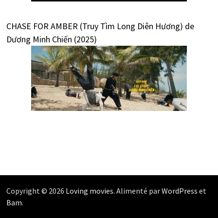
CHASE FOR AMBER (Truy Tìm Long Diên Hương) de
Dương Minh Chiến (2025)
Copyright © 2026
Loving movies
. Alimenté par
WordPress
et
Bam
.