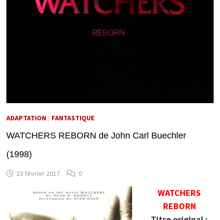
ADAPTATION
/
FANTASTIQUE
WATCHERS REBORN de John Carl Buechler
(1998)
23 février 2017
0
WATCHERS
REBORN
Titre original :