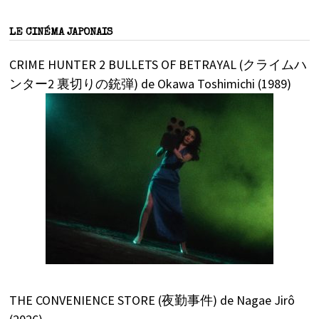
LE CINÉMA JAPONAIS
CRIME HUNTER 2 BULLETS OF BETRAYAL (クライムハ
ンター2 裏切りの銃弾) de Okawa Toshimichi (1989)
THE CONVENIENCE STORE (夜勤事件) de Nagae Jirô