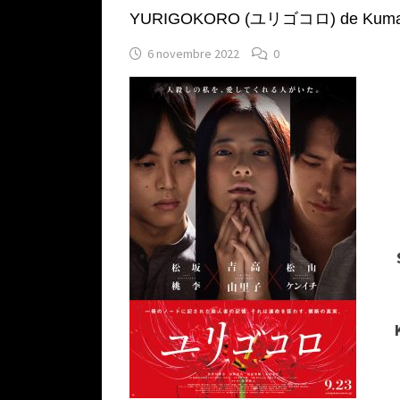
YURIGOKORO (ユリゴコロ) de Kumaza
6 novembre 2022
0