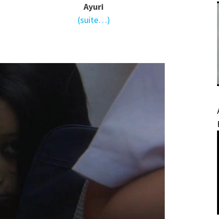
Ayuri
(suite…)