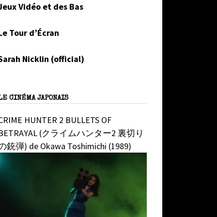
Jeux Vidéo et des Bas
Le Tour d’Écran
Sarah Nicklin (official)
LE CINÉMA JAPONAIS
CRIME HUNTER 2 BULLETS OF
BETRAYAL (クライムハンター2 裏切り
の銃弾) de Okawa Toshimichi (1989)