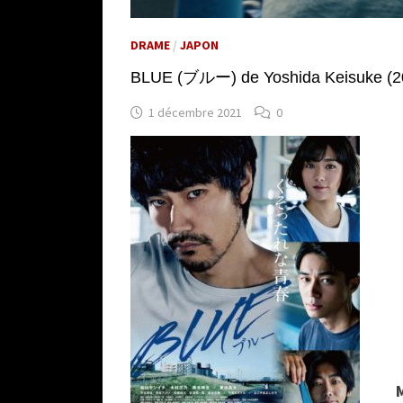
DRAME
/
JAPON
BLUE (ブルー) de Yoshida Keisuke (2
1 décembre 2021
0