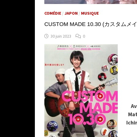
COMÉDIE
/
JAPON
/
MUSIQUE
CUSTOM MADE 10.30 (カスタムメイド 10.
30 juin 2023
0
Av
Mat
Ichi