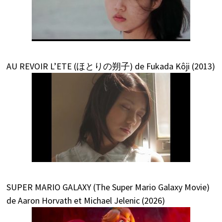
AU REVOIR L’ETE (ほとりの朔子) de Fukada Kôji (2013)
SUPER MARIO GALAXY (The Super Mario Galaxy Movie)
de Aaron Horvath et Michael Jelenic (2026)