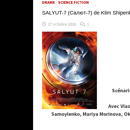
DRAME
/
SCIENCE FICTION
SALYUT-7 (Салют-7) de Klim Shipen
27 octobre 2018
1
Scénari
Avec Vla
Samoylenko, Mariya Morinova, Ok