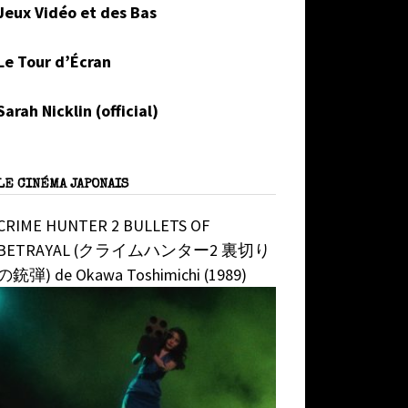
Jeux Vidéo et des Bas
Le Tour d’Écran
Sarah Nicklin (official)
LE CINÉMA JAPONAIS
CRIME HUNTER 2 BULLETS OF
BETRAYAL (クライムハンター2 裏切り
の銃弾) de Okawa Toshimichi (1989)