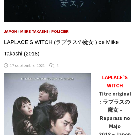
JAPON
/
MIIKE TAKASHI
/
POLICIER
LAPLACE’S WITCH (ラプラスの魔女 ) de Miike
Takashi (2018)
17 septembre 2021
2
LAPLACE’S
WITCH
Titre original
: ラプラスの
魔女 –
Rapurasu no
Majo
2018 – Japon