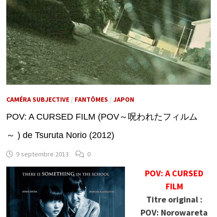
CAMÉRA SUBJECTIVE
/
FANTÔMES
/
JAPON
POV: A CURSED FILM (POV～呪われたフィルム
～ ) de Tsuruta Norio (2012)
9 septembre 2013
0
POV: A CURSED
FILM
Titre original :
POV: Norowareta