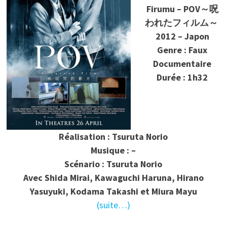
Firumu – POV～呪
われたフィルム～
2012 – Japon
Genre : Faux
Documentaire
Durée : 1h32
Réalisation : Tsuruta Norio
Musique : –
Scénario :
Tsuruta Norio
Avec
Shida Mirai, Kawaguchi Haruna, Hirano
Yasuyuki, Kodama Takashi et Miura Mayu
(suite…)