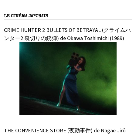
LE CINÉMA JAPONAIS
CRIME HUNTER 2 BULLETS OF BETRAYAL (クライムハ
ンター2 裏切りの銃弾) de Okawa Toshimichi (1989)
THE CONVENIENCE STORE (夜勤事件) de Nagae Jirô