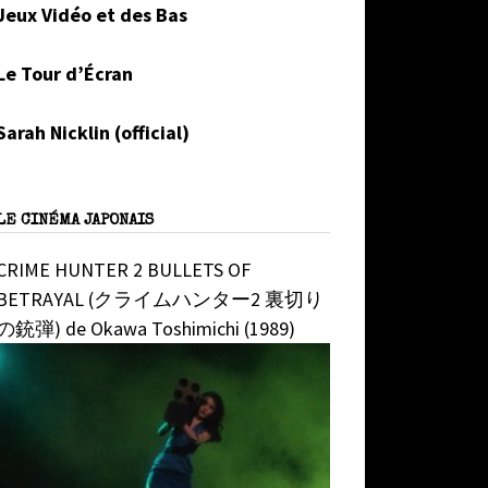
Jeux Vidéo et des Bas
Le Tour d’Écran
Sarah Nicklin (official)
LE CINÉMA JAPONAIS
CRIME HUNTER 2 BULLETS OF
BETRAYAL (クライムハンター2 裏切り
の銃弾) de Okawa Toshimichi (1989)