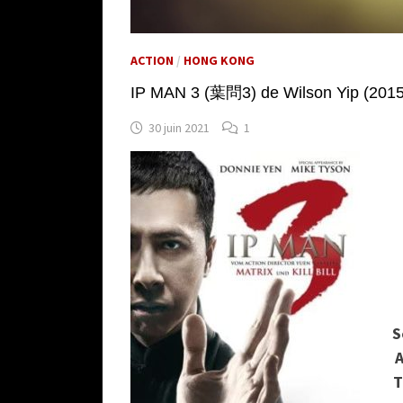
ACTION
/
HONG KONG
IP MAN 3 (葉問3) de Wilson Yip (2015
30 juin 2021
1
S
A
T