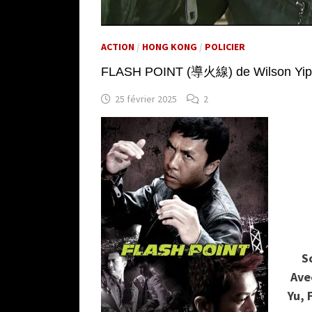
ACTION
/
HONG KONG
/
POLICIER
FLASH POINT (導火線) de Wilson Yip
25 février 2025
2
S
Ave
Yu, 