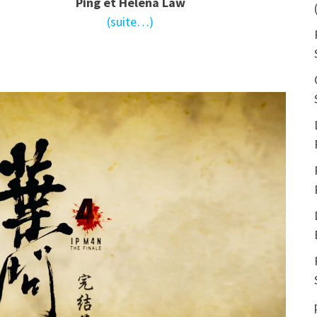
Ping et Helena Law
(suite…)