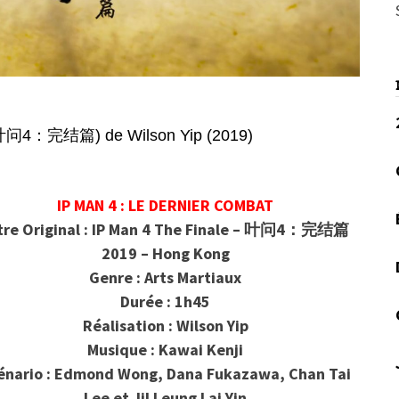
叶问4：完结篇) de Wilson Yip (2019)
IP MAN 4 : LE DERNIER COMBAT
tre Original : IP Man 4 The Finale – 叶问4：完结篇
2019 – Hong Kong
Genre : Arts Martiaux
Durée : 1h45
Réalisation : Wilson Yip
Musique : Kawai Kenji
énario : Edmond Wong, Dana Fukazawa, Chan Tai
Lee et Jil Leung Lai Yin