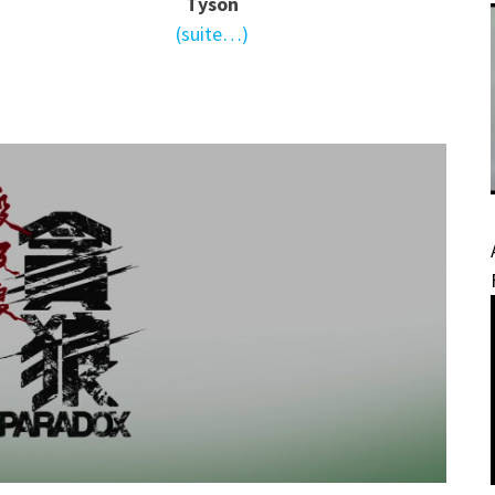
Tyson
(suite…)