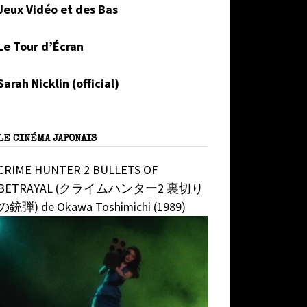
Jeux Vidéo et des Bas
Le Tour d’Écran
Sarah Nicklin (official)
LE CINÉMA JAPONAIS
CRIME HUNTER 2 BULLETS OF
BETRAYAL (クライムハンター2 裏切り
の銃弾) de Okawa Toshimichi (1989)