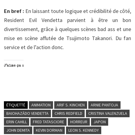
En bref :
En laissant toute logique et crédibilité de côté,
Resident Evil Vendetta parvient à être un bon
divertissement, grâce à quelques scènes bad ass et une
mise en scène affutée de Tsujimoto Takanori. Du fan
service et de l’action donc.
J’aime ça :
ÉTIQUETTÉ
ANIMATION
ARIF S. KINCHEN
ARNIE PANTOJA
BAIOHAZĀDO VENDETTA
CHRIS REDFIELD
CRISTINA VALENZUELA
ERIN CAHILL
FRED TATASCIORE
HORREUR
JAPON
JOHN DEMITA
KEVIN DORMAN
LEON S. KENNEDY