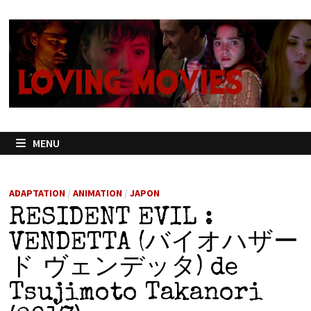
Passer
au
contenu
MENU
ADAPTATION
/
ANIMATION
/
JAPON
RESIDENT EVIL :
VENDETTA (バイオハザー
ド ヴェンデッタ) de
Tsujimoto Takanori