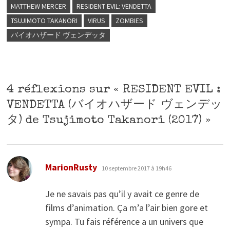
MATTHEW MERCER
RESIDENT EVIL: VENDETTA
TSUJIMOTO TAKANORI
VIRUS
ZOMBIES
バイオハザード ヴェンデッタ
4 réflexions sur «
RESIDENT EVIL :
VENDETTA (バイオハザード ヴェンデッ
タ) de Tsujimoto Takanori (2017)
»
dit :
MarionRusty
10 septembre 2017 à 19h46
Je ne savais pas qu’il y avait ce genre de
films d’animation. Ça m’a l’air bien gore et
sympa. Tu fais référence a un univers que