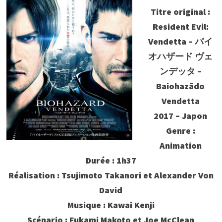
Titre original :
Resident Evil:
Vendetta – バイ
オハザード ヴェ
ンデッタ –
Baiohazādo
Vendetta
2017 – Japon
Genre :
Animation
Durée : 1h37
Réalisation : Tsujimoto Takanori et Alexander Von
David
Musique : Kawai Kenji
Scénario : Fukami Makoto et Joe McClean