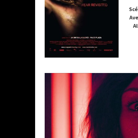
Scé
Ave
A