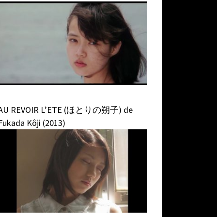
AU REVOIR L’ETE (ほとりの朔子) de
Fukada Kôji (2013)