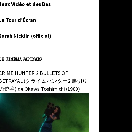
Jeux Vidéo et des Bas
Le Tour d’Écran
Sarah Nicklin (official)
LE CINÉMA JAPONAIS
CRIME HUNTER 2 BULLETS OF
BETRAYAL (クライムハンター2 裏切り
の銃弾) de Okawa Toshimichi (1989)