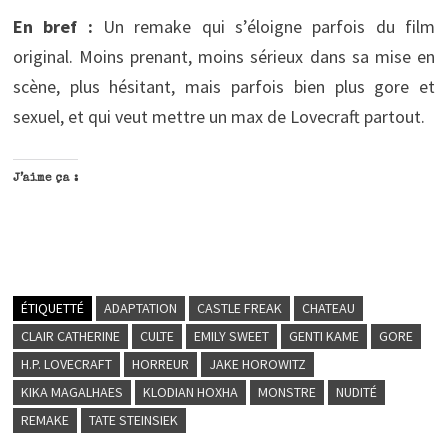
En bref :
Un remake qui s’éloigne parfois du film
original. Moins prenant, moins sérieux dans sa mise en
scène, plus hésitant, mais parfois bien plus gore et
sexuel, et qui veut mettre un max de Lovecraft partout.
J’aime ça :
ÉTIQUETTÉ
ADAPTATION
CASTLE FREAK
CHATEAU
CLAIR CATHERINE
CULTE
EMILY SWEET
GENTI KAME
GORE
H.P. LOVECRAFT
HORREUR
JAKE HOROWITZ
KIKA MAGALHAES
KLODIAN HOXHA
MONSTRE
NUDITÉ
REMAKE
TATE STEINSIEK