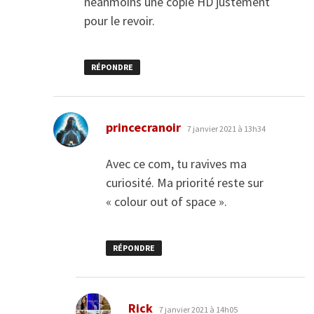
néanmoins une copie HD justement
pour le revoir.
RÉPONDRE
dit :
princecranoir
7 janvier 2021 à 13h34
Avec ce com, tu ravives ma
curiosité. Ma priorité reste sur
« colour out of space ».
RÉPONDRE
dit :
Rick
7 janvier 2021 à 14h05