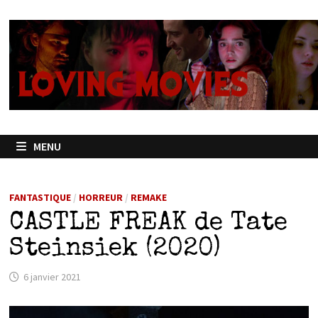
Passer
au
contenu
MENU
FANTASTIQUE
/
HORREUR
/
REMAKE
CASTLE FREAK de Tate
Steinsiek (2020)
6 janvier 2021