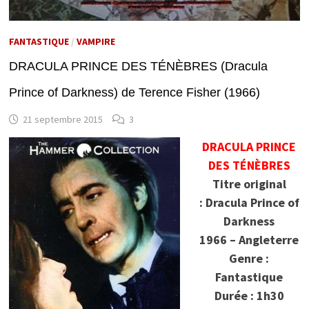
FANTASTIQUE
/
VAMPIRE
DRACULA PRINCE DES TÉNÈBRES (Dracula
Prince of Darkness) de Terence Fisher (1966)
21 septembre 2015
3
DRACULA PRINCE
DES TÉNÈBRES
Titre original
: Dracula Prince of
Darkness
1966 – Angleterre
Genre :
Fantastique
Durée : 1h30