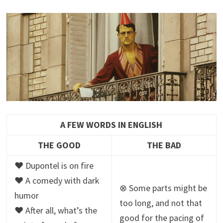
A FEW WORDS IN ENGLISH
THE GOOD
THE BAD
♥ Dupontel is on fire
♥ A comedy with dark
⊗ Some parts might be
humor
too long, and not that
♥ After all, what’s the
good for the pacing of