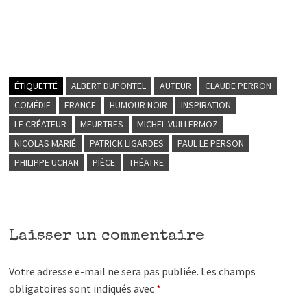
ÉTIQUETTÉ
ALBERT DUPONTEL
AUTEUR
CLAUDE PERRON
COMÉDIE
FRANCE
HUMOUR NOIR
INSPIRATION
LE CRÉATEUR
MEURTRES
MICHEL VUILLERMOZ
NICOLAS MARIÉ
PATRICK LIGARDES
PAUL LE PERSON
PHILIPPE UCHAN
PIÈCE
THÉATRE
Laisser un commentaire
Votre adresse e-mail ne sera pas publiée.
Les champs
obligatoires sont indiqués avec
*