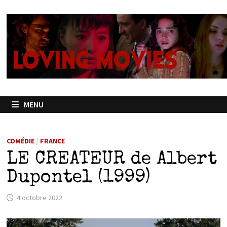
Passer
au
contenu
MENU
COMÉDIE
/
FRANCE
LE CREATEUR de Albert
Dupontel (1999)
4 octobre 2022