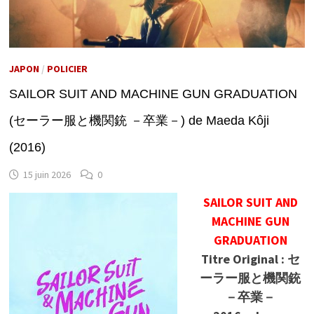
JAPON
/
POLICIER
SAILOR SUIT AND MACHINE GUN GRADUATION
(セーラー服と機関銃 －卒業－) de Maeda Kôji
(2016)
15 juin 2026
0
SAILOR SUIT AND
MACHINE GUN
GRADUATION
Titre Original : セ
ーラー服と機関銃
－卒業－