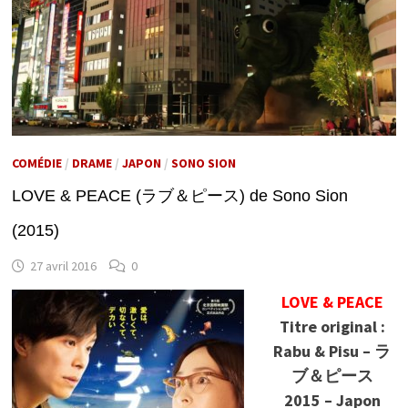
COMÉDIE
/
DRAME
/
JAPON
/
SONO SION
LOVE & PEACE (ラブ＆ピース) de Sono Sion
(2015)
27 avril 2016
0
LOVE & PEACE
Titre original :
Rabu & Pisu – ラ
ブ＆ピース
2015 – Japon