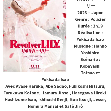
リー
2023 – Japon
Genre : Policier
Durée : 2h19
Réalisation :
Yukisada Isao
Musique : Hanno
Yoshihiro
Scénario :
Kobayashi
Tatsuo et
Yukisada Isao
Avec Ayase Haruka, Abe Sadao, Fukikoshi Mitsuru,
Furukawa Kotone, Hamura Jinsei, Hasegawa Hiroki,
Hashizume Isao, Ishibashi Renji, Itao Itsusji, Jesse,
Nomura Mansai et Satô Jirô