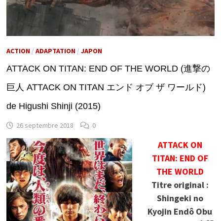
ACTION
/
ADAPTATION
/
JAPON
ATTACK ON TITAN: END OF THE WORLD (進撃の
巨人 ATTACK ON TITAN エンド オブ ザ ワールド)
de Higushi Shinji (2015)
26 septembre 2018
0
ATTACK ON
TITAN: END OF
THE WORLD
Titre original :
Shingeki no
Kyojin Endô Obu