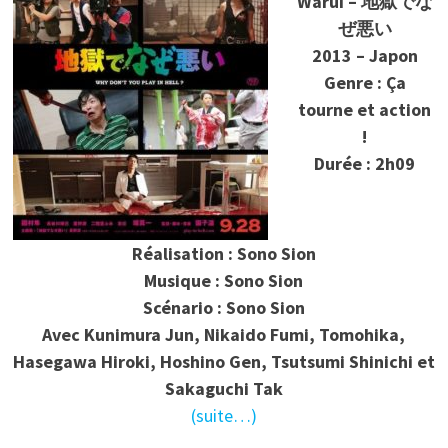
Warui –
地獄でな
ぜ悪い
2013 – Japon
Genre : Ça
tourne et action
!
Durée : 2h09
Réalisation : Sono Sion
Musique :
Sono Sion
Scénario :
Sono Sion
Avec Kunimura Jun, Nikaido Fumi, Tomohika,
Hasegawa Hiroki, Hoshino Gen, Tsutsumi Shinichi et
Sakaguchi Tak
(suite…)