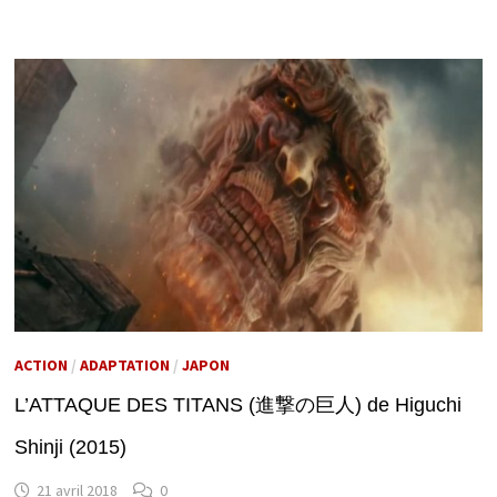
ACTION
/
ADAPTATION
/
JAPON
L’ATTAQUE DES TITANS (進撃の巨人) de Higuchi
Shinji (2015)
21 avril 2018
0