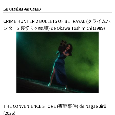
LE CINÉMA JAPONAIS
CRIME HUNTER 2 BULLETS OF BETRAYAL (クライムハ
ンター2 裏切りの銃弾) de Okawa Toshimichi (1989)
THE CONVENIENCE STORE (夜勤事件) de Nagae Jirô
(2026)