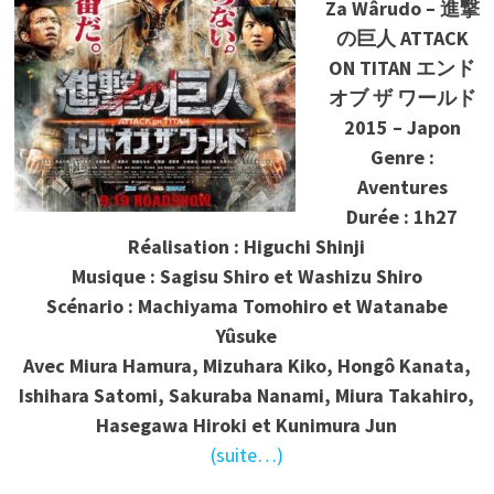
Za Wârudo – 進撃
の巨人 ATTACK
ON TITAN エンド
オブ ザ ワールド
2015 – Japon
Genre :
Aventures
Durée : 1h27
Réalisation : Higuchi Shinji
Musique : Sagisu Shiro et Washizu Shiro
Scénario : Machiyama Tomohiro et Watanabe
Yûsuke
Avec Miura Hamura, Mizuhara Kiko, Hongô Kanata,
Ishihara Satomi, Sakuraba Nanami, Miura Takahiro,
Hasegawa Hiroki et Kunimura Jun
(suite…)