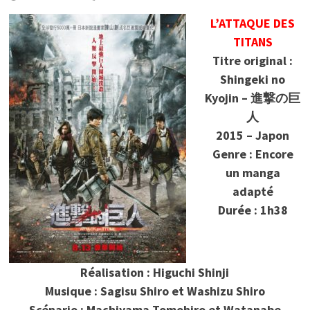
L’ATTAQUE DES
TITANS
Titre original :
Shingeki no
Kyojin – 進撃の巨
人
2015 – Japon
Genre : Encore
un manga
adapté
Durée : 1h38
Réalisation : Higuchi Shinji
Musique : Sagisu Shiro et Washizu Shiro
Scénario : Machiyama Tomohiro et Watanabe