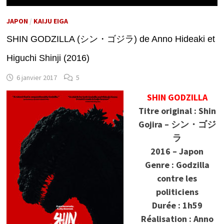
JAPON
/
KAIJU EIGA
SHIN GODZILLA (シン・ゴジラ) de Anno Hideaki et
Higuchi Shinji (2016)
6 janvier 2017
5
SHIN GODZILLA
Titre original : Shin
Gojira – シン・ゴジ
ラ
2016 – Japon
Genre : Godzilla
contre les
politiciens
Durée : 1h59
Réalisation : Anno