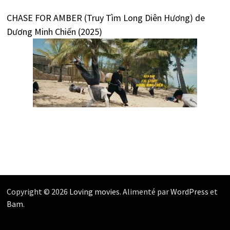
CHASE FOR AMBER (Truy Tìm Long Diên Hương) de
Dương Minh Chiến (2025)
Copyright © 2026
Loving movies
. Alimenté par
WordPress
et
Bam
.