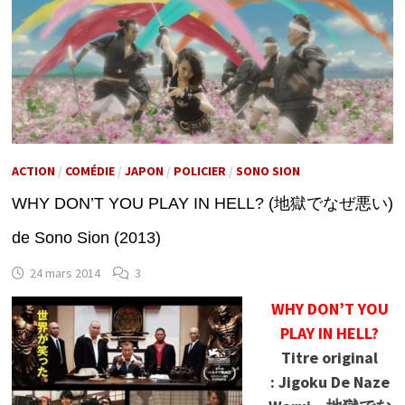
ACTION
/
COMÉDIE
/
JAPON
/
POLICIER
/
SONO SION
WHY DON’T YOU PLAY IN HELL? (地獄でなぜ悪い)
de Sono Sion (2013)
24 mars 2014
3
WHY DON’T YOU
PLAY IN HELL?
Titre original
: Jigoku De Naze