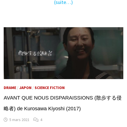
(suite…)
DRAME
/
JAPON
/
SCIENCE FICTION
AVANT QUE NOUS DISPARAISSIONS (散歩する侵
略者) de Kurosawa Kiyoshi (2017)
5 mars 2021
4