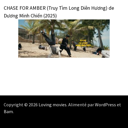
CHASE FOR AMBER (Truy Tìm Long Diên Hương) de
Dương Minh Chiến (2025)
Copyright © 2026
Loving movies
. Alimenté par
WordPress
et
Bam
.