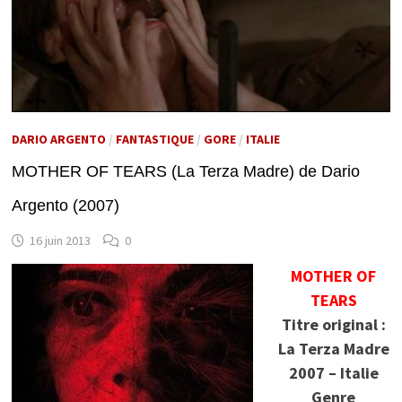
DARIO ARGENTO
/
FANTASTIQUE
/
GORE
/
ITALIE
MOTHER OF TEARS (La Terza Madre) de Dario
Argento (2007)
16 juin 2013
0
MOTHER OF
TEARS
Titre original :
La Terza Madre
2007 – Italie
Genre