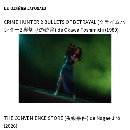
LE CINÉMA JAPONAIS
CRIME HUNTER 2 BULLETS OF BETRAYAL (クライムハ
ンター2 裏切りの銃弾) de Okawa Toshimichi (1989)
THE CONVENIENCE STORE (夜勤事件) de Nagae Jirô
(2026)