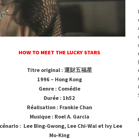
HOW TO MEET THE LUCKY STARS
Titre original : 運財五福星
1996 – Hong Kong
Genre : Comédie
Durée : 1h52
Réalisation : Frankie Chan
Musique : Roel A. Garcia
cénario : Lee Bing-Gwong, Lee Chi-Wai et Ivy Lee
Mo-King