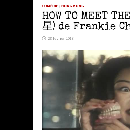
COMÉDIE
/
HONG KONG
HOW TO MEET TH
星) de Frankie Ch
28 février 2013