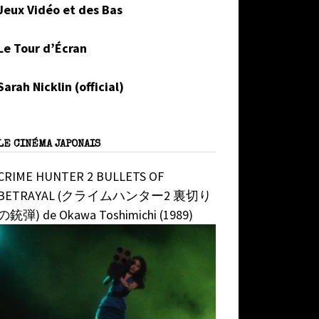
Jeux Vidéo et des Bas
Le Tour d’Écran
Sarah Nicklin (official)
LE CINÉMA JAPONAIS
CRIME HUNTER 2 BULLETS OF
BETRAYAL (クライムハンター2 裏切り
の銃弾) de Okawa Toshimichi (1989)