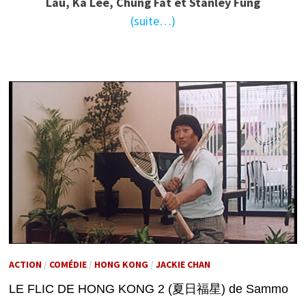
Lau, Ka Lee, Chung Fat et Stanley Fung
(suite…)
ACTION
/
COMÉDIE
/
HONG KONG
/
JACKIE CHAN
LE FLIC DE HONG KONG 2 (夏日福星) de Sammo