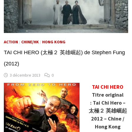
ACTION
/
CHINE/HK
/
HONG KONG
TAI CHI HERO (太極２ 英雄崛起) de Stephen Fung
(2012)
3 décembre 2013
0
TAI CHI HERO
Titre original
: Tai Chi Hero –
太極２ 英雄崛起
2012 – Chine /
Hong Kong