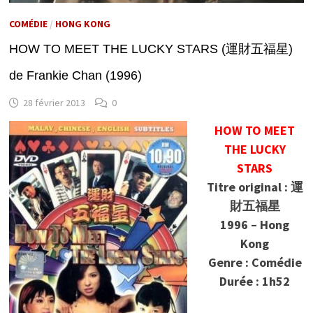
COMÉDIE
/
HONG KONG
HOW TO MEET THE LUCKY STARS (運財五福星)
de Frankie Chan (1996)
28 février 2013
0
HOW TO MEET
THE LUCKY
STARS
Titre original : 運
財五福星
1996 – Hong
Kong
Genre : Comédie
Durée : 1h52