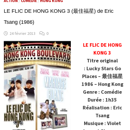
ACTION
/
COMÉDIE
/
HONG KONG
LE FLIC DE HONG KONG 3 (最佳福星) de Eric
Tsang (1986)
24 février 2013
0
LE FLIC DE HONG
KONG 3
Titre original
: Lucky Stars Go
Places – 最佳福星
1986 – Hong Kong
Genre : Comédie
Durée : 1h35
Réalisation : Eric
Tsang
Musique : Violet