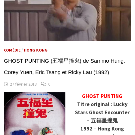
COMÉDIE
/
HONG KONG
GHOST PUNTING (五福星撞鬼) de Sammo Hung,
Corey Yuen, Eric Tsang et Ricky Lau (1992)
27 février 2013
0
GHOST PUNTING
Titre original : Lucky
Stars Ghost Encounter
– 五福星撞鬼
1992 – Hong Kong