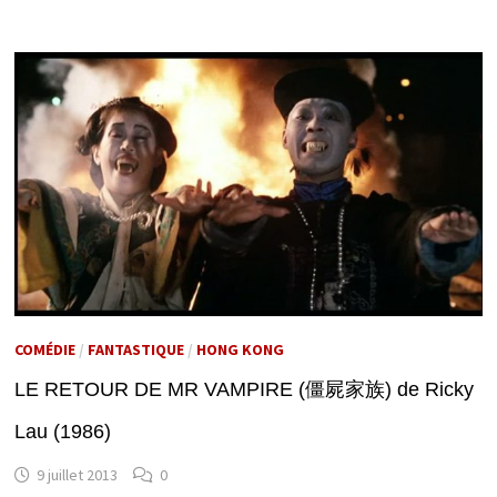
COMÉDIE
/
FANTASTIQUE
/
HONG KONG
LE RETOUR DE MR VAMPIRE (僵屍家族) de Ricky
Lau (1986)
9 juillet 2013
0