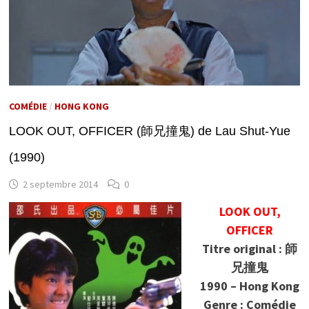
COMÉDIE
/
HONG KONG
LOOK OUT, OFFICER (師兄撞鬼) de Lau Shut-Yue
(1990)
2 septembre 2014
0
LOOK OUT,
OFFICER
Titre original : 師
兄撞鬼
1990 – Hong Kong
Genre : Comédie