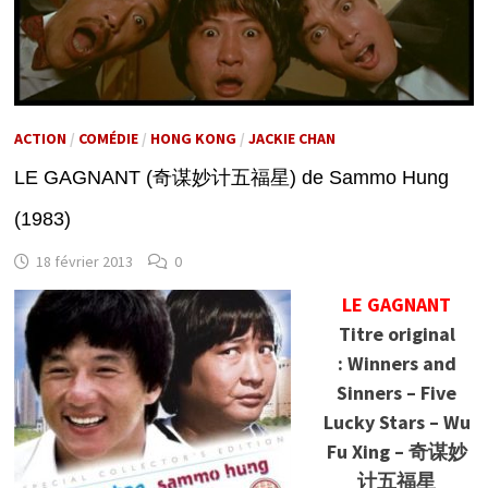
ACTION
/
COMÉDIE
/
HONG KONG
/
JACKIE CHAN
LE GAGNANT (奇谋妙计五福星) de Sammo Hung
(1983)
18 février 2013
0
LE GAGNANT
Titre original
: Winners and
Sinners – Five
Lucky Stars – Wu
Fu Xing – 奇谋妙
计五福星