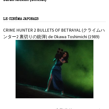
LE CINÉMA JAPONAIS
CRIME HUNTER 2 BULLETS OF BETRAYAL (クライムハ
ンター2 裏切りの銃弾) de Okawa Toshimichi (1989)