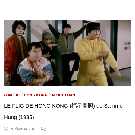
COMÉDIE
/
HONG KONG
/
JACKIE CHAN
LE FLIC DE HONG KONG (福星高照) de Sammo
Hung (1985)
26 février 2013
0