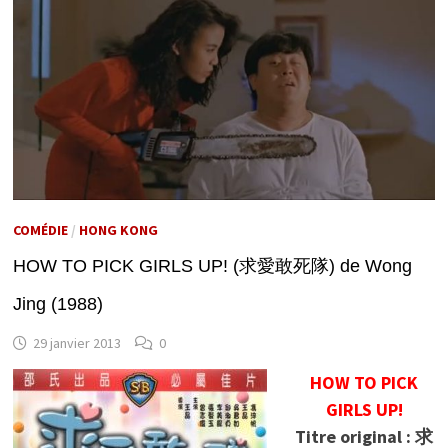
COMÉDIE
/
HONG KONG
HOW TO PICK GIRLS UP! (求愛敢死隊) de Wong
Jing (1988)
29 janvier 2013
0
HOW TO PICK
GIRLS UP!
Titre original : 求