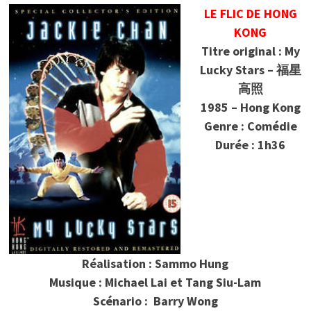
LE FLIC DE HONG
KONG
Titre original : My
Lucky Stars –
福星
高照
1985 – Hong Kong
Genre : Comédie
Durée : 1h36
Réalisation : Sammo Hung
Musique : Michael Lai et Tang Siu-Lam
Scénario : Barry Wong