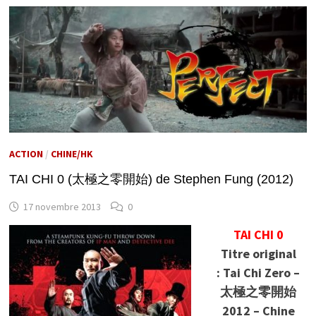
ACTION
/
CHINE/HK
TAI CHI 0 (太極之零開始) de Stephen Fung (2012)
17 novembre 2013
0
TAI CHI 0
Titre original
: Tai Chi Zero –
太極之零開始
2012 – Chine