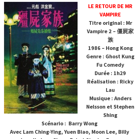
LE RETOUR DE MR
VAMPIRE
Titre original : Mr
Vampire 2 – 僵屍家
族
1986 – Hong Kong
Genre : Ghost Kung
Fu Comedy
Durée : 1h29
Réalisation : Ricky
Lau
Musique : Anders
Nelsson et Stephen
Shing
Scénario :
Barry Wong
Avec Lam Ching-Ying, Yuen Biao, Moon Lee, Billy