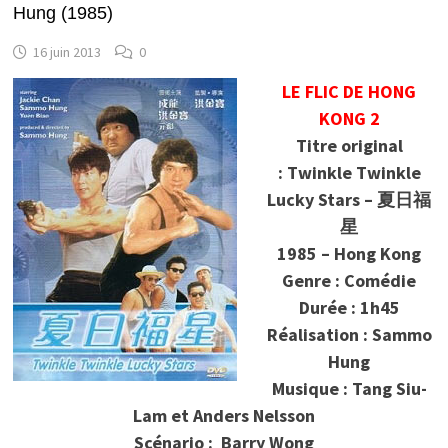
Hung (1985)
16 juin 2013
0
LE FLIC DE HONG
KONG 2
Titre original
: Twinkle Twinkle
Lucky Stars –
夏日福
星
1985 – Hong Kong
Genre : Comédie
Durée : 1h45
Réalisation : Sammo
Hung
Musique : Tang Siu-
Lam et Anders Nelsson
Scénario :
Barry Wong