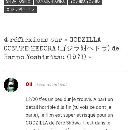
SHIBA TOSHIO
YAMAUCHI AKIRA
YOSHIDA YOSHIO
ゴジラ対ヘドラ
4 réflexions sur «
GODZILLA
CONTRE HEDORA (ゴジラ対ヘドラ) de
Banno Yoshimitsu (1971)
»
dit :
Oli
15 janvier 2020 à 5h22
12/20 t’es un peu dur je trouve. A part un
détail horrible à la fin (tu vois ce dont je
parle), le film est super et risqué pour un
GODZILLA de l’ère Shôwa. Il est dans le