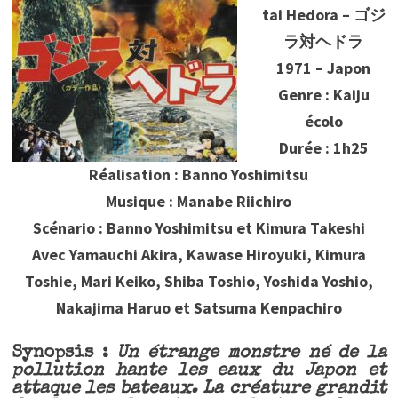
tai Hedora – ゴジ
ラ対ヘドラ
1971 – Japon
Genre : Kaiju
écolo
Durée : 1h25
Réalisation : Banno Yoshimitsu
Musique : Manabe Riichiro
Scénario : Banno Yoshimitsu et Kimura Takeshi
Avec Yamauchi Akira, Kawase Hiroyuki, Kimura
Toshie, Mari Keiko, Shiba Toshio, Yoshida Yoshio,
Nakajima Haruo et Satsuma Kenpachiro
Synopsis :
Un étrange monstre né de la
pollution hante les eaux du Japon et
attaque les bateaux. La créature grandit