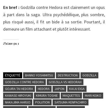
En bref :
Godzilla contre Hedora est clairement un opus
à part dans la saga. Ultra psychédélique, plus sombre,
plus risqué aussi, il fit un bide à sa sortie. Pourtant, il
demeure un film attachant et plutôt intéressant.
J’aime ça :
ÉTIQUETTÉ
BANNO YOSHIMITSU
DESTRUCTION
GODZILLA
GODZILLA CONTRE HEDORA
GODZILLA VS HEDORAH
GOJIRA TAI HEDORA
HEDORA
JAPON
KAIJU EIGA
KAWASE HIROYUKI
KIMURA TOSHIE
MAQUETTES
MARI KEIKO
NAKAJIMA HARUO
POLUTION
SATSUMA KENPACHIRO