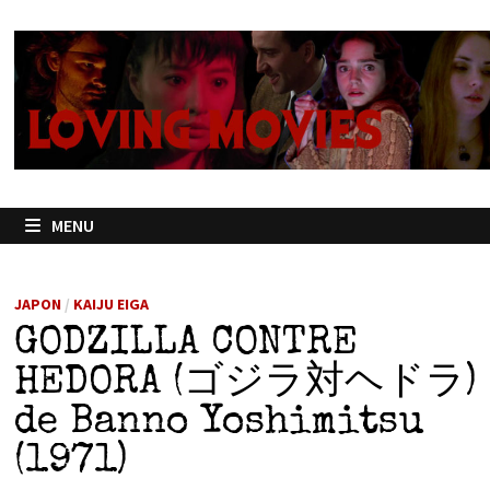
Passer
au
contenu
MENU
JAPON
/
KAIJU EIGA
GODZILLA CONTRE
HEDORA (ゴジラ対ヘドラ)
de Banno Yoshimitsu
(1971)