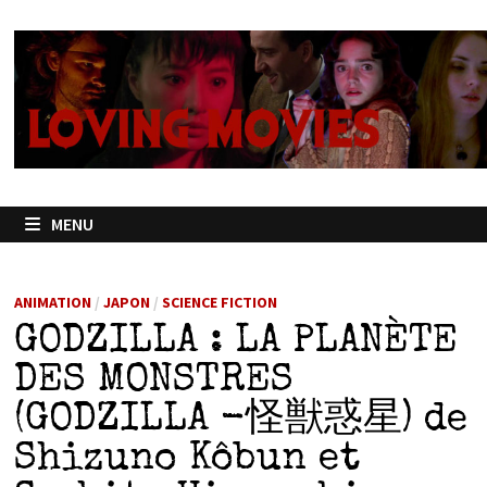
Passer
au
contenu
MENU
ANIMATION
/
JAPON
/
SCIENCE FICTION
GODZILLA : LA PLANÈTE
DES MONSTRES
(GODZILLA -怪獣惑星) de
Shizuno Kôbun et