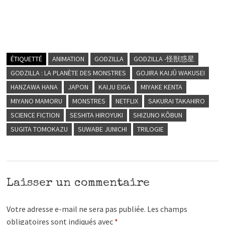
ÉTIQUETTÉ
ANIMATION
GODZILLA
GODZILLA -怪獣惑星
GODZILLA : LA PLANÈTE DES MONSTRES
GOJIRA KAIJÛ WAKUSEI
HANZAWA HANA
JAPON
KAIJU EIGA
MIYAKE KENTA
MIYANO MAMORU
MONSTRES
NETFLIX
SAKURAI TAKAHIRO
SCIENCE FICTION
SESHITA HIROYUKI
SHIZUNO KÔBUN
SUGITA TOMOKAZU
SUWABE JUNICHI
TRILOGIE
Laisser un commentaire
Votre adresse e-mail ne sera pas publiée.
Les champs
obligatoires sont indiqués avec
*