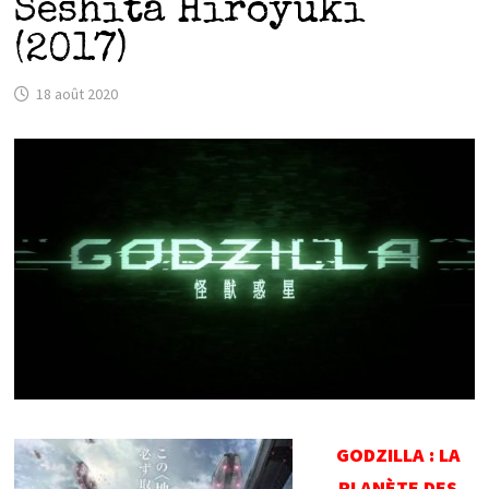
Seshita Hiroyuki
(2017)
18 août 2020
GODZILLA : LA
PLANÈTE DES