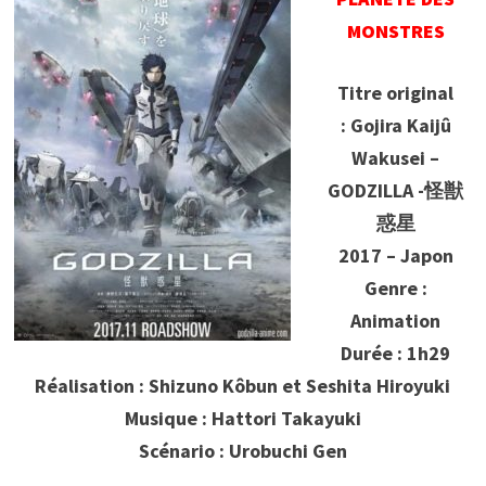
MONSTRES
Titre original
: Gojira Kaijû
Wakusei –
GODZILLA -怪獣
惑星
2017 – Japon
Genre :
Animation
Durée : 1h29
Réalisation : Shizuno Kôbun et Seshita Hiroyuki
Musique : Hattori Takayuki
Scénario : Urobuchi Gen