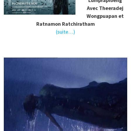
Lumpraploeng
Avec Theeradej
Wongpuapan et
Ratnamon Ratchiratham
(suite…)