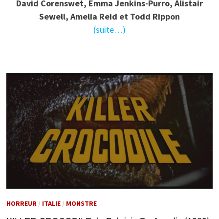
David Corenswet, Emma Jenkins-Purro, Alistair
Sewell, Amelia Reid et Todd Rippon
(suite…)
HORREUR
/
ITALIE
/
MONSTRE