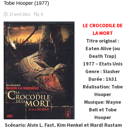
Tobe Hooper (1977)
27 avril 2012
0
LE CROCODILE DE
LA MORT
Titre original :
Eaten Alive (ou
Death Trap)
1977 – Etats Unis
Genre : Slasher
Durée : 1h31
Réalisation: Tobe
Hooper
Musique: Wayne
Bell et Tobe
Hooper
Scénario: Alvin L. Fast, Kim Henkel et Mardi Rustam