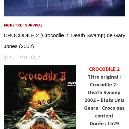
MONSTRE
/
SURVIVAL
CROCODILE 2 (Crocodile 2: Death Swamp) de Gary
Jones (2002)
3 mai 2017
0
CROCODILE 2
Titre original :
Crocodile 2 :
Death Swamp
2002 – Etats Unis
Genre : Croco pas
content
Durée : 1h29