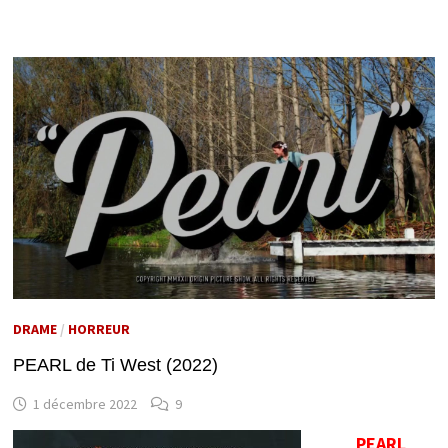
DRAME
/
HORREUR
PEARL de Ti West (2022)
1 décembre 2022
9
PEARL