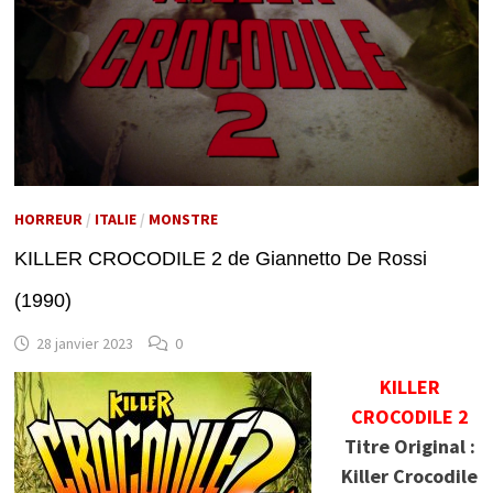
HORREUR
/
ITALIE
/
MONSTRE
KILLER CROCODILE 2 de Giannetto De Rossi
(1990)
28 janvier 2023
0
KILLER
CROCODILE 2
Titre Original :
Killer Crocodile