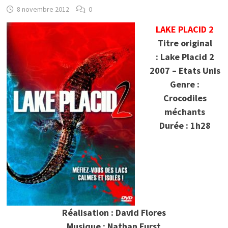
8 novembre 2012
0
LAKE PLACID 2
Titre original
: Lake Placid 2
2007 – Etats Unis
Genre :
Crocodiles
méchants
Durée : 1h28
Réalisation : David Flores
Musique : Nathan Furst