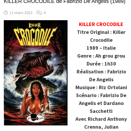
KILLER CROCODILE de Fabrizio De Angelis (1989)
11 mars 2022
4
KILLER CROCODILE
Titre Original : Killer
Crocodile
1989 – Italie
Genre : Ah grou grou
Durée : 1h30
Réalisation : Fabrizio
De Angelis
Musique : Riz Ortolani
Scénario : Fabrizio De
Angelis et Dardano
Sacchetti
Avec
Richard Anthony
Crenna, Julian