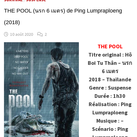
THE POOL (นรก 6 เมตร) de Ping Lumpraploeng
(2018)
10 août 2020
2
THE POOL
Titre original : Hô
Boi Tu Thân – นรก
6 เมตร
2018 – Thaïlande
Genre : Suspense
Durée : 1h30
Réalisation : Ping
Lumpraploeng
Musique : –
Scénario : Ping