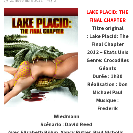
21 novembre 2012
0
LAKE PLACID: THE
FINAL CHAPTER
Titre original
: Lake Placid: The
Final Chapter
2012 – Etats Unis
Genre: Crocodiles
Géants
Durée : 1h30
Réalisation : Don
Michael Paul
Musique :
Frederik
Wiedmann
Scénario : David Reed
Avec Elisabeth Röhm, Yancy Butler, Paul Nicholls,