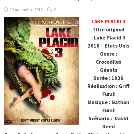
12 novembre 2012
0
LAKE PLACID 3
Titre original
: Lake Placid 3
2010 – Etats Unis
Genre :
Crocodiles
Géants
Durée : 1h36
Réalisation : Griff
Furst
Musique : Nathan
Furst
Scénario : David
Reed