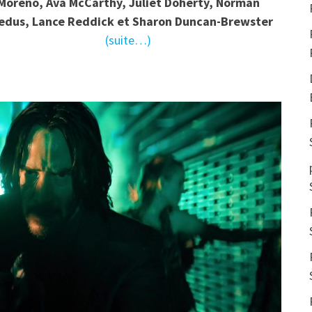
Moreno, Ava McCarthy, Juliet Doherty, Norman
edus, Lance Reddick et Sharon Duncan-Brewster
(suite…)