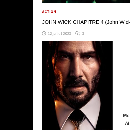
ACTION
JOHN WICK CHAPITRE 4 (John Wick C
12 juillet 2023
3
Mc
A