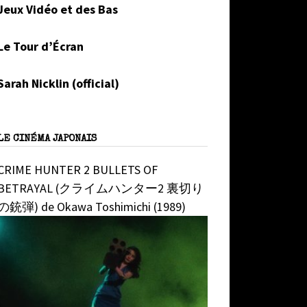
Jeux Vidéo et des Bas
Le Tour d’Écran
Sarah Nicklin (official)
LE CINÉMA JAPONAIS
CRIME HUNTER 2 BULLETS OF
BETRAYAL (クライムハンター2 裏切り
の銃弾) de Okawa Toshimichi (1989)