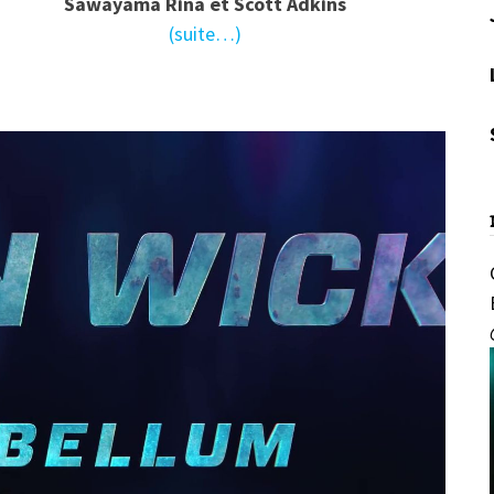
Sawayama Rina et Scott Adkins
(suite…)