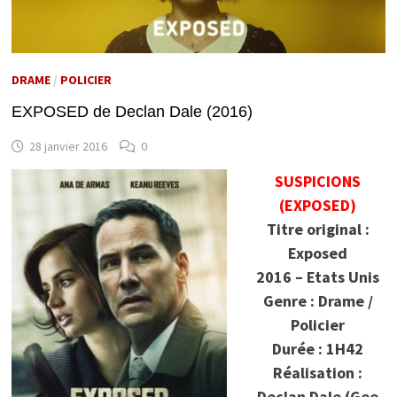
DRAME
/
POLICIER
EXPOSED de Declan Dale (2016)
28 janvier 2016
0
SUSPICIONS
(EXPOSED)
Titre original :
Exposed
2016 – Etats Unis
Genre : Drame /
Policier
Durée : 1H42
Réalisation :
Declan Dale (Gee