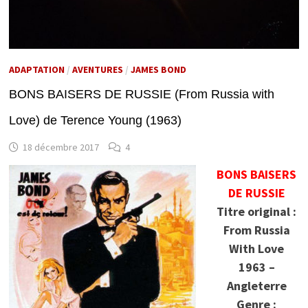
ADAPTATION
/
AVENTURES
/
JAMES BOND
BONS BAISERS DE RUSSIE (From Russia with
Love) de Terence Young (1963)
18 décembre 2017
4
BONS BAISERS
DE RUSSIE
Titre original :
From Russia
With Love
1963 –
Angleterre
Genre :