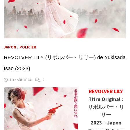
JAPON
/
POLICIER
REVOLVER LILY (リボルバー・リリー) de Yukisada
Isao (2023)
10 août 2024
2
REVOLVER LILY
Titre Original :
リボルバー・リ
リー
2023 – Japon