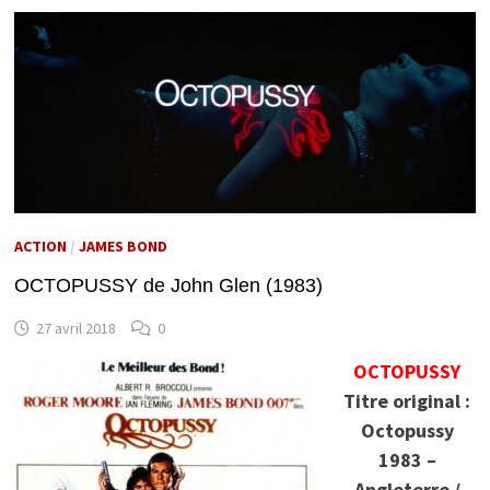
ACTION
/
JAMES BOND
OCTOPUSSY de John Glen (1983)
27 avril 2018
0
OCTOPUSSY
Titre original :
Octopussy
1983 –
Angleterre /