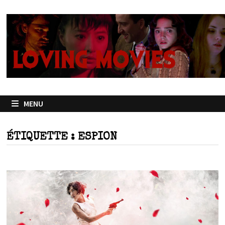
Passer
au
contenu
MENU
ÉTIQUETTE :
ESPION