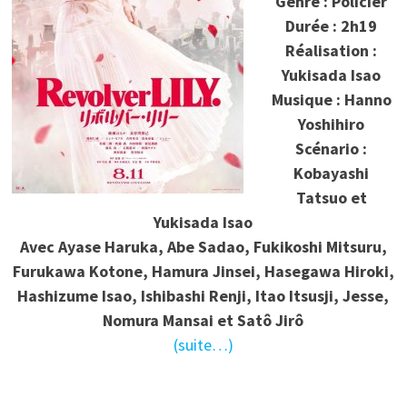
Genre : Policier
Durée : 2h19
Réalisation :
Yukisada Isao
Musique : Hanno
Yoshihiro
Scénario :
Kobayashi
Tatsuo et
Yukisada Isao
Avec Ayase Haruka, Abe Sadao, Fukikoshi Mitsuru,
Furukawa Kotone, Hamura Jinsei, Hasegawa Hiroki,
Hashizume Isao, Ishibashi Renji, Itao Itsusji, Jesse,
Nomura Mansai et Satô Jirô
(suite…)