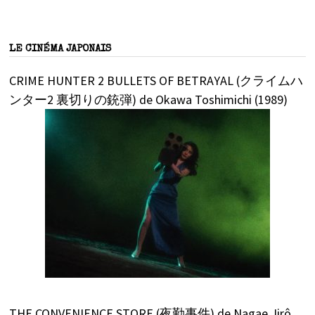
LE CINÉMA JAPONAIS
CRIME HUNTER 2 BULLETS OF BETRAYAL (クライムハ
ンター2 裏切りの銃弾) de Okawa Toshimichi (1989)
THE CONVENIENCE STORE (夜勤事件) de Nagae Jirô