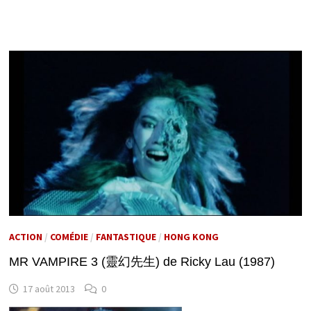
ACTION
/
COMÉDIE
/
FANTASTIQUE
/
HONG KONG
MR VAMPIRE 3 (靈幻先生) de Ricky Lau (1987)
17 août 2013
0