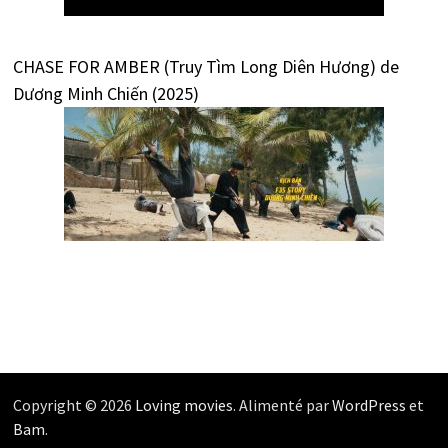
CHASE FOR AMBER (Truy Tìm Long Diên Hương) de
Dương Minh Chiến (2025)
Copyright © 2026
Loving movies
. Alimenté par
WordPress
et
Bam
.