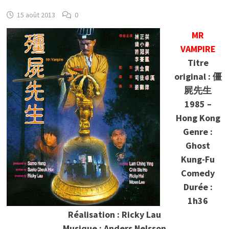
15 août 2013
0
MR
VAMPIRE
Titre
original : 僵
屍先生
1985 –
Hong Kong
Genre :
Ghost
Kung-Fu
Comedy
Durée :
1h36
Réalisation : Ricky Lau
Musique : Anders Nelsson