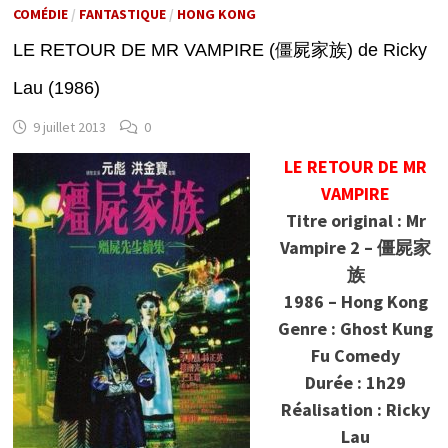
COMÉDIE
/
FANTASTIQUE
/
HONG KONG
LE RETOUR DE MR VAMPIRE (僵屍家族) de Ricky
Lau (1986)
9 juillet 2013
0
LE RETOUR DE MR
VAMPIRE
Titre original : Mr
Vampire 2 – 僵屍家
族
1986 – Hong Kong
Genre : Ghost Kung
Fu Comedy
Durée : 1h29
Réalisation : Ricky
Lau