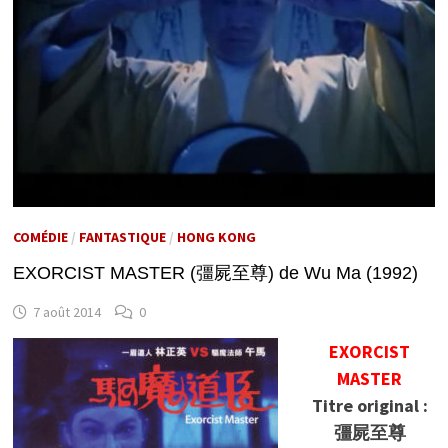
COMÉDIE
/
FANTASTIQUE
/
HONG KONG
EXORCIST MASTER (彊屍至尊) de Wu Ma (1992)
7 août 2014
0
EXORCIST
MASTER
Titre original :
彊屍至尊