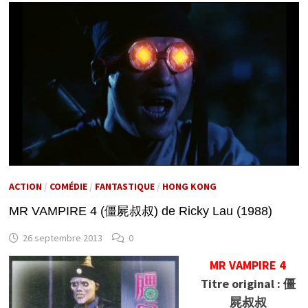
ACTION
/
COMÉDIE
/
FANTASTIQUE
/
HONG KONG
MR VAMPIRE 4 (僵屍叔叔) de Ricky Lau (1988)
26 septembre 2013
0
MR VAMPIRE 4
Titre original : 僵
屍叔叔