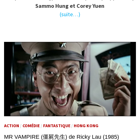
Sammo Hung et Corey Yuen
(suite…)
ACTION
/
COMÉDIE
/
FANTASTIQUE
/
HONG KONG
MR VAMPIRE (僵屍先生) de Ricky Lau (1985)