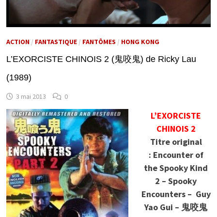
ACTION
/
FANTASTIQUE
/
FANTÔMES
/
HONG KONG
L’EXORCISTE CHINOIS 2 (鬼咬鬼) de Ricky Lau
(1989)
3 mai 2013
0
L’EXORCISTE
CHINOIS 2
Titre original
: Encounter of
the Spooky Kind
2 – Spooky
Encounters – Guy
Yao Gui –
鬼咬鬼