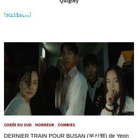
Quigley
(suite…)
CORÉE DU SUD
/
HORREUR
/
ZOMBIES
DERNIER TRAIN POUR BUSAN (부산행) de Yeon