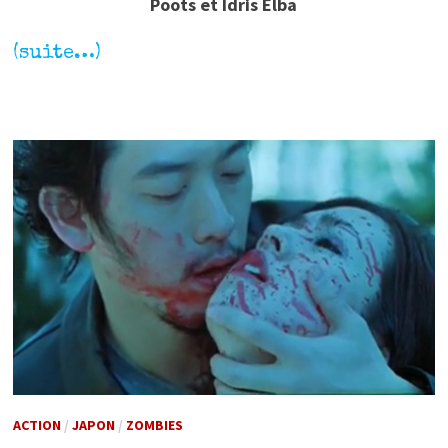
Poots et Idris Elba
(suite…)
ACTION
/
JAPON
/
ZOMBIES