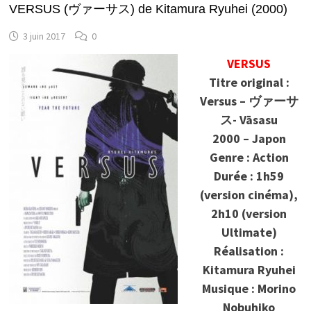
VERSUS (ヴァーサス) de Kitamura Ryuhei (2000)
3 juin 2017
0
VERSUS
Titre original :
Versus – ヴァーサ
ス- Vāsasu
2000 – Japon
Genre : Action
Durée : 1h59
(version cinéma),
2h10 (version
Ultimate)
Réalisation :
Kitamura Ryuhei
Musique : Morino
Nobuhiko