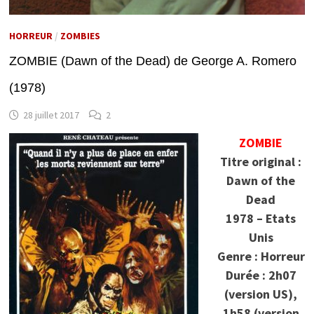
HORREUR
/
ZOMBIES
ZOMBIE (Dawn of the Dead) de George A. Romero
(1978)
28 juillet 2017
2
ZOMBIE
Titre original :
Dawn of the
Dead
1978 – Etats
Unis
Genre : Horreur
Durée : 2h07
(version US),
1h58 (version