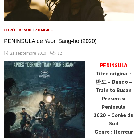
CORÉE DU SUD
/
ZOMBIES
PENINSULA de Yeon Sang-ho (2020)
21 septembre 2020
12
PENINSULA
Titre original :
반도 – Bando –
Train to Busan
Presents:
Peninsula
2020 – Corée du
Sud
Genre : Horreur