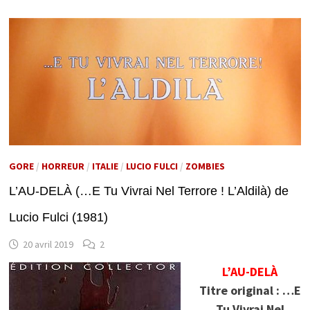
GORE
/
HORREUR
/
ITALIE
/
LUCIO FULCI
/
ZOMBIES
L’AU-DELÀ (…E Tu Vivrai Nel Terrore ! L’Aldilà) de
Lucio Fulci (1981)
20 avril 2019
2
L’AU-DELÀ
Titre original : …E
Tu Vivrai Nel