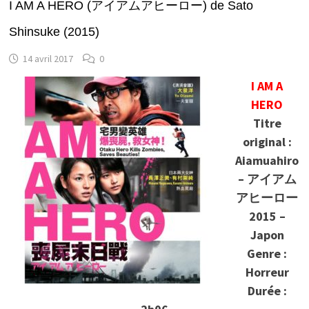
I AM A HERO (アイアムアヒーロー) de Sato
Shinsuke (2015)
14 avril 2017
0
I AM A
HERO
Titre
original :
Aiamuahiro
– アイアム
アヒーロー
2015 –
Japon
Genre :
Horreur
Durée :