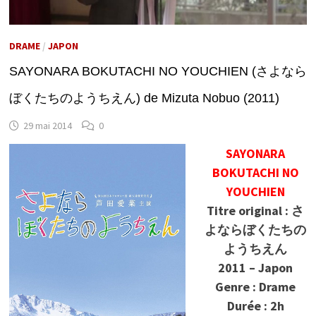
DRAME
/
JAPON
SAYONARA BOKUTACHI NO YOUCHIEN (さよなら
ぼくたちのようちえん) de Mizuta Nobuo (2011)
29 mai 2014
0
SAYONARA
BOKUTACHI NO
YOUCHIEN
Titre original : さ
よならぼくたちの
ようちえん
2011 – Japon
Genre : Drame
Durée : 2h