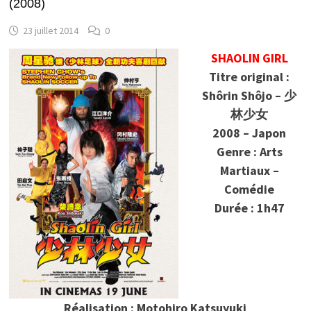
(2008)
23 juillet 2014
0
SHAOLIN GIRL
Titre original :
Shôrin Shôjo – 少
林少女
2008 – Japon
Genre : Arts
Martiaux –
Comédie
Durée : 1h47
Réalisation : Motohiro Katsuyuki