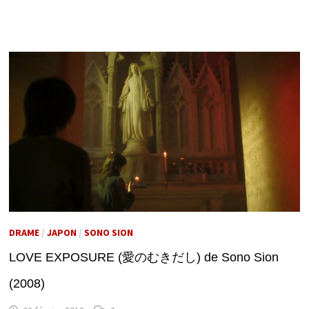
DRAME
/
JAPON
/
SONO SION
LOVE EXPOSURE (愛のむきだし) de Sono Sion
(2008)