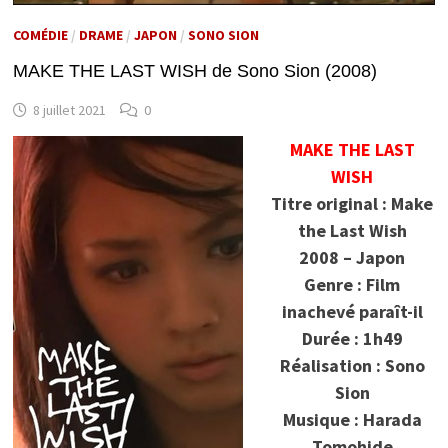
COMÉDIE
/
DRAME
/
JAPON
/
SONO SION
MAKE THE LAST WISH de Sono Sion (2008)
8 juillet 2021
0
MAKE THE LAST
WISH
Titre original : Make
the Last Wish
2008 – Japon
Genre : Film
inachevé paraît-il
Durée : 1h49
Réalisation : Sono
Sion
Musique : Harada
Tomohide