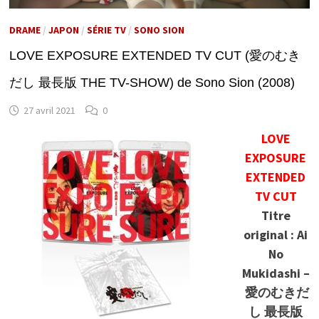
DRAME
/
JAPON
/
SÉRIE TV
/
SONO SION
LOVE EXPOSURE EXTENDED TV CUT (愛のむき
だし 最長版 THE TV-SHOW) de Sono Sion (2008)
27 avril 2021
0
LOVE
EXPOSURE
EXTENDED
TV CUT
Titre
original : Ai
No
Mukidashi –
愛のむきだ
し 最長版