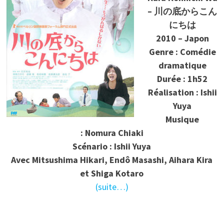
– 川の底からこん
にちは
2010 – Japon
Genre : Comédie
dramatique
Durée : 1h52
Réalisation : Ishii
Yuya
Musique
: Nomura Chiaki
Scénario : Ishii Yuya
Avec Mitsushima Hikari, Endô Masashi, Aihara Kira
et Shiga Kotaro
(suite…)