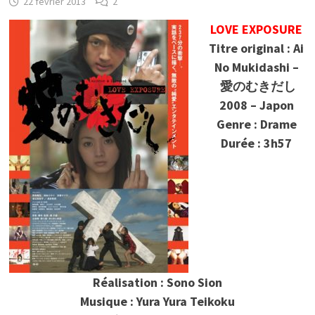
22 février 2013
2
LOVE EXPOSURE
Titre original : Ai
No Mukidashi –
愛のむきだし
2008 – Japon
Genre : Drame
Durée : 3h57
Réalisation : Sono Sion
Musique : Yura Yura Teikoku