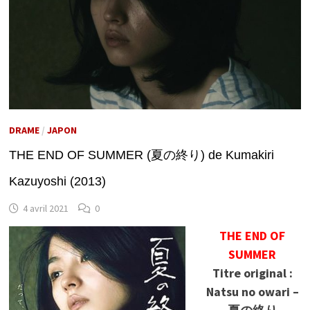
DRAME
/
JAPON
THE END OF SUMMER (夏の終り) de Kumakiri
Kazuyoshi (2013)
4 avril 2021
0
THE END OF
SUMMER
Titre original :
Natsu no owari –