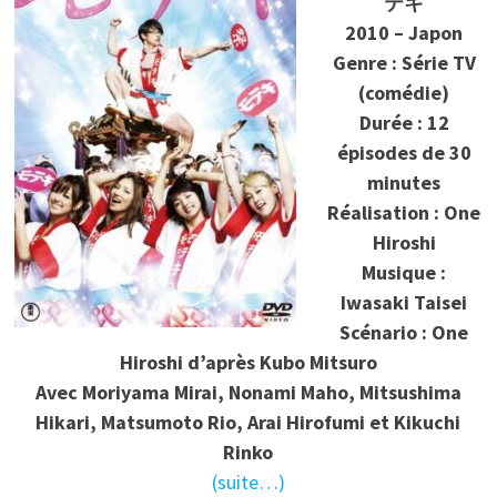
テキ
2010 – Japon
Genre : Série TV
(comédie)
Durée : 12
épisodes de 30
minutes
Réalisation : One
Hiroshi
Musique :
Iwasaki Taisei
Scénario : One
Hiroshi d’après Kubo Mitsuro
Avec
Moriyama Mirai, Nonami Maho, Mitsushima
Hikari, Matsumoto Rio, Arai Hirofumi et Kikuchi
Rinko
(suite…)