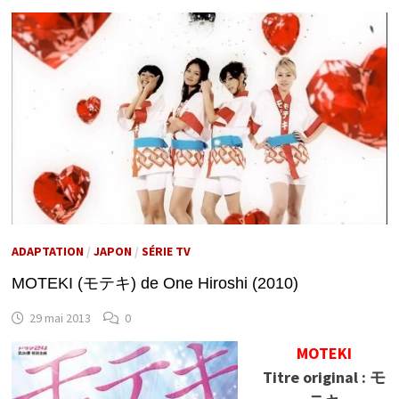
ADAPTATION
/
JAPON
/
SÉRIE TV
MOTEKI (モテキ) de One Hiroshi (2010)
29 mai 2013
0
MOTEKI
Titre original :
モ