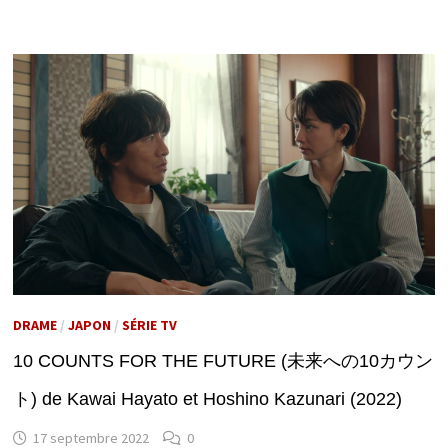
DRAME
/
JAPON
/
SÉRIE TV
10 COUNTS FOR THE FUTURE (未来への10カウン
ト) de Kawai Hayato et Hoshino Kazunari (2022)
17 septembre 2022
0