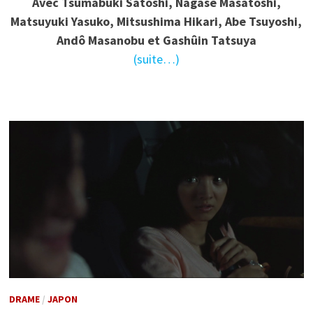
Avec Tsumabuki Satoshi, Nagase Masatoshi,
Matsuyuki Yasuko, Mitsushima Hikari, Abe Tsuyoshi,
Andô Masanobu et Gashûin Tatsuya
(suite…)
DRAME
/
JAPON