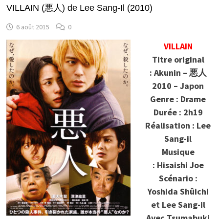
VILLAIN (悪人) de Lee Sang-Il (2010)
6 août 2015
0
VILLAIN
Titre original
: Akunin – 悪人
2010 – Japon
Genre : Drame
Durée : 2h19
Réalisation : Lee
Sang-il
Musique
: Hisaishi Joe
Scénario :
Yoshida Shûichi
et Lee Sang-il
Avec Tsumabuki