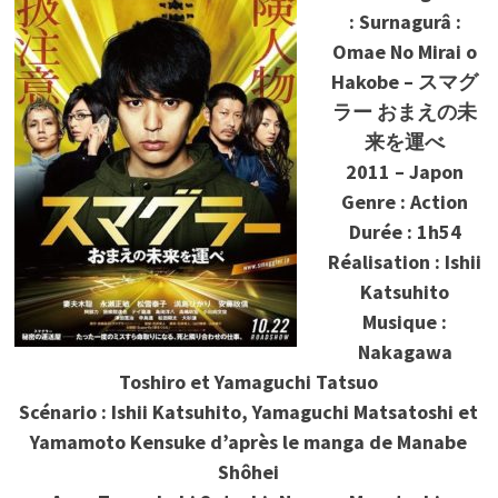
: Surnagurâ :
Omae No Mirai o
Hakobe – スマグ
ラー おまえの未
来を運べ
2011 – Japon
Genre : Action
Durée : 1h54
Réalisation : Ishii
Katsuhito
Musique :
Nakagawa
Toshiro et Yamaguchi Tatsuo
Scénario : Ishii Katsuhito, Yamaguchi Matsatoshi et
Yamamoto Kensuke d’après le manga de Manabe
Shôhei