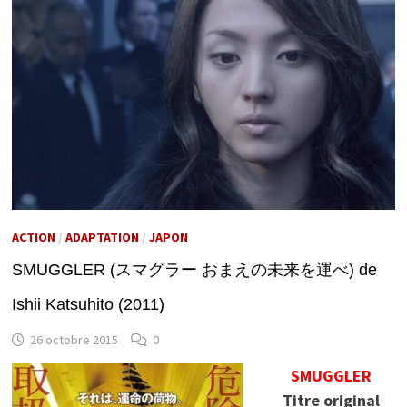
ACTION
/
ADAPTATION
/
JAPON
SMUGGLER (スマグラー おまえの未来を運べ) de
Ishii Katsuhito (2011)
26 octobre 2015
0
SMUGGLER
Titre original